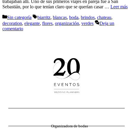
trabajaban allí. Uno de sus primeros viajes en pareja fue a San
Sebastián, por lo que tenían claro que se querían casar …
Leer más
Categorías
Etiquetas
Sin categoría
biarritz
,
blancas
,
boda
,
brindos
,
chateau
,
decoration
,
elegante
,
flores
,
organización
,
verdes
Deja un
comentario
Organizadora de bodas