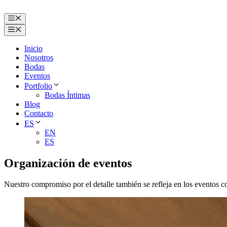
Saltar
al
Menú
contenido
Menú
Inicio
Nosotros
Bodas
Eventos
Portfolio
Bodas Íntimas
Blog
Contacto
ES
EN
ES
Organización de eventos
Nuestro compromiso por el detalle también se refleja en los eventos c