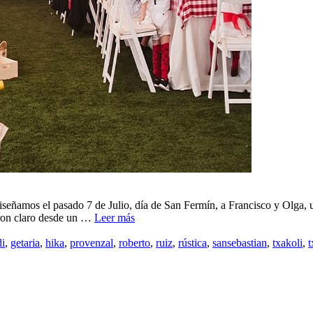
ñamos el pasado 7 de Julio, día de San Fermín, a Francisco y Olga, una
eron claro desde un …
Leer más
di
,
getaria
,
hika
,
provenzal
,
roberto
,
ruiz
,
rústica
,
sansebastian
,
txakoli
,
t