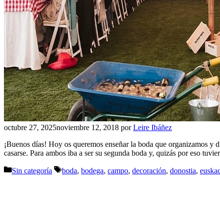
octubre 27, 2025
noviembre 12, 2018
por
Leire Ibáñez
¡Buenos días! Hoy os queremos enseñar la boda que organizamos y dise
casarse. Para ambos iba a ser su segunda boda y, quizás por eso tuvi
Categorías
Etiquetas
Sin categoría
boda
,
bodega
,
campo
,
decoración
,
donostia
,
euska